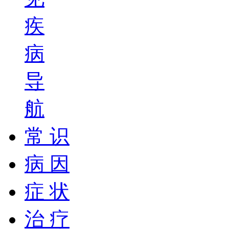
疾
病
导
航
常 识
病 因
症 状
治 疗