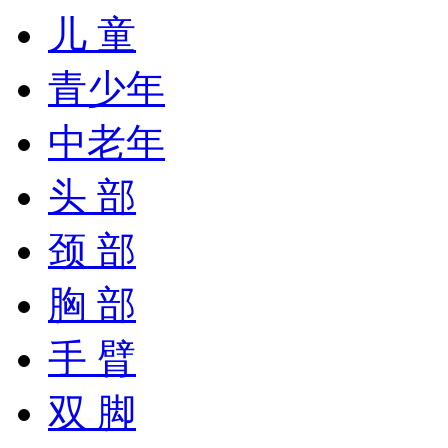
儿 童
青少年
中老年
头 部
颈 部
胸 部
手 臂
双 脚