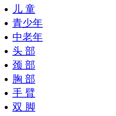
儿 童
青少年
中老年
头 部
颈 部
胸 部
手 臂
双 脚