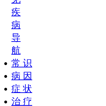
疾
病
导
航
常 识
病 因
症 状
治 疗