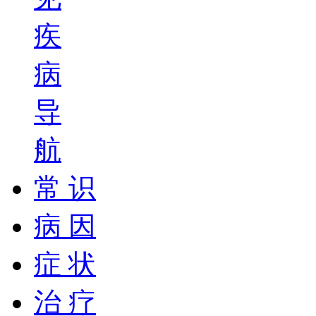
疾
病
导
航
常 识
病 因
症 状
治 疗