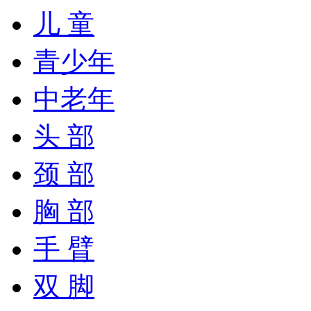
儿 童
青少年
中老年
头 部
颈 部
胸 部
手 臂
双 脚