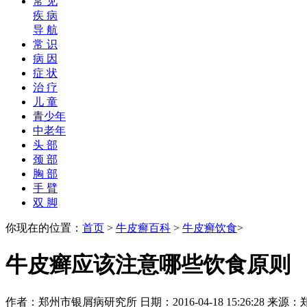
常 见
疾 病
导 航
常 识
病 因
症 状
治 疗
儿 童
青少年
中老年
头 部
颈 部
胸 部
手 臂
双 脚
你现在的位置：
首页
>
牛皮癣百科
>
牛皮癣饮食
>
牛皮癣应该注意哪些饮食原则
作者：郑州市银屑病研究所 日期：2016-04-18 15:26:28 