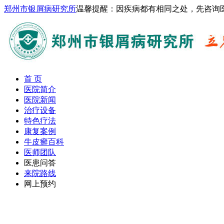
郑州市银屑病研究所
温馨提醒：因疾病都有相同之处，先咨询
首 页
医院简介
医院新闻
治疗设备
特色疗法
康复案例
牛皮癣百科
医师团队
医患问答
来院路线
网上预约