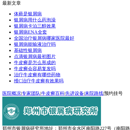
最新文章
体藓是银屑病
银屑病用什么药泡澡
银屑病卡泊三醇效果
银屑病ENA全套
全国治疗银屑病哪家医院最好
银屑病能输液治疗吗
基础性银屑病
点滴银屑病最初图片
牛皮癣是怎么形成的
牛皮癣会容易复发吗
治疗牛皮癣有哪些药物
维C治疗牛皮癣有效果吗
医院概况
|
专家团队
|
牛皮癣百科
|
先进设备
|
来院路线
|
预约挂号
郑州市银屑病研究所地址：郑州市金水区南阳路227号（南阳