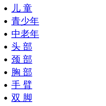
儿 童
青少年
中老年
头 部
颈 部
胸 部
手 臂
双 脚