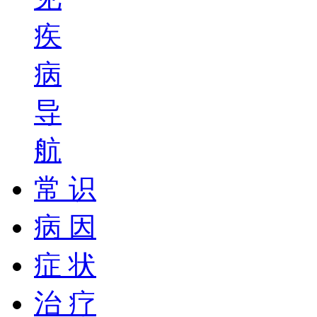
疾
病
导
航
常 识
病 因
症 状
治 疗