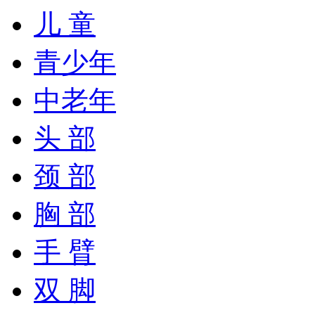
儿 童
青少年
中老年
头 部
颈 部
胸 部
手 臂
双 脚