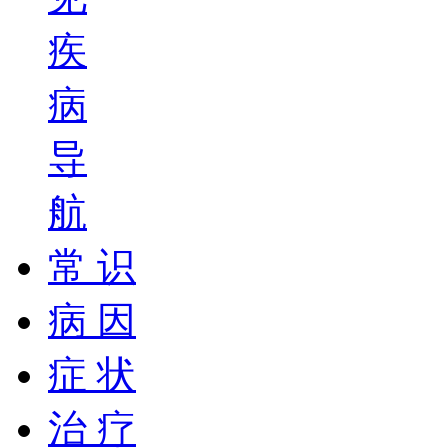
疾
病
导
航
常 识
病 因
症 状
治 疗