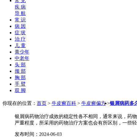
常 见
疾 病
导 航
常 识
病 因
症 状
治 疗
儿 童
青少年
中老年
头 部
颈 部
胸 部
手 臂
双 脚
你现在的位置：
首页
>
牛皮癣百科
>
牛皮癣偏方
>
银屑病药多
银屑病药物治疗成效的稳定性各不相同，通常来说，药物
严重程度，所采用的药物治疗方案也会有所区别，一些轻度
发布时间：2024-06-03