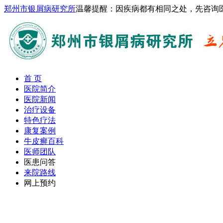
郑州市银屑病研究所
温馨提醒：因疾病都有相同之处，先咨询
首 页
医院简介
医院新闻
治疗设备
特色疗法
康复案例
牛皮癣百科
医师团队
医患问答
来院路线
网上预约