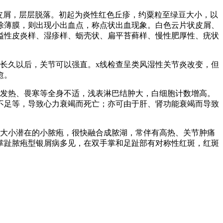
皮屑，层层脱落。初起为炎性红色丘疹，约粟粒至绿豆大小，以
除薄膜，则出现小出血点，称点状出血现象。白色云片状皮屑、
溢性皮炎样、湿疹样、蛎壳状、扁平苔藓样、慢性肥厚性、疣状
长久以后，关节可以强直。x线检查呈类风湿性关节炎改变，但
愈。
、发热、畏寒等全身不适，浅表淋巴结肿大，白细胞计数增高。
不足等，导致心力衰竭而死亡；亦可由于肝、肾功能衰竭而导致
尖大小潜在的小脓疱，很快融合成脓湖，常伴有高热、关节肿痛
掌趾脓疱型银屑病多见，在双手掌和足趾部有对称性红斑，红斑