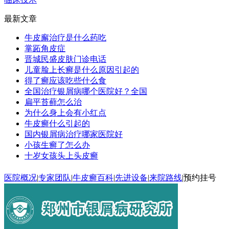
最新文章
牛皮廨治疗是什么药吃
掌跖角皮症
晋城民盛皮肤门诊电话
儿童脸上长癣是什么原因引起的
得了癣应该吃些什么食
全国治疗银屑病哪个医院好？全国
扁平苔藓怎么治
为什么身上会有小红点
牛皮癣什么引起的
国内银屑病治疗哪家医院好
小孩生癣了怎么办
十岁女孩头上头皮癣
医院概况
|
专家团队
|
牛皮癣百科
|
先进设备
|
来院路线
|
预约挂号