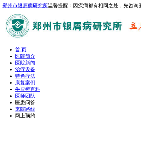
郑州市银屑病研究所
温馨提醒：因疾病都有相同之处，先咨询
首 页
医院简介
医院新闻
治疗设备
特色疗法
康复案例
牛皮癣百科
医师团队
医患问答
来院路线
网上预约