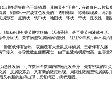
复出现多层银白色干燥鳞屑，其间又有“干癣”，有银白色云片状
鳞屑，则霹出一层淡红色发亮的半透明薄膜，称薄膜现象。再刮
皮损形态：点滴状、钱币状、地图状、环状、带状、泛发性、脂
状。临床表现有关节肿大疼痛，活动受限，甚至关节积液或变形。
等全身症状。关节病型银屑病病程慢性，往往经年累月而不易治
红，肿胀或伴有渗出，表面覆有大量麸皮样鳞屑。患者伴有头痛
易于侵入，会导致败血症而死亡；由于血液粘稠度增高、血容量
多为急性发病，可在数日至数周内脓疱泛发全身，先有密集的针
脱屑，皮屑脱落后，又有新的脓疮出现。局限性脓疱型银屑病以
屑后又有新的脓疱出现，反复绵延，病程顽固。