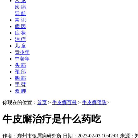
常 见
疾 病
导 航
常 识
病 因
症 状
治 疗
儿 童
青少年
中老年
头 部
颈 部
胸 部
手 臂
双 脚
你现在的位置：
首页
>
牛皮癣百科
>
牛皮癣预防
>
牛皮廨治疗是什么药吃
作者：郑州市银屑病研究所 日期：2023-02-03 10:42:01 