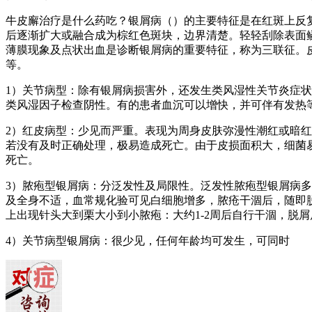
牛皮廨治疗是什么药吃？银屑病（）的主要特征是在红斑上反
后逐渐扩大或融合成为棕红色斑块，边界清楚。轻轻刮除表面
薄膜现象及点状出血是诊断银屑病的重要特征，称为三联征。
等。
1）关节病型：除有银屑病损害外，还发生类风湿性关节炎症
类风湿因子检查阴性。有的患者血沉可以增快，并可伴有发热
2）红皮病型：少见而严重。表现为周身皮肤弥漫性潮红或暗
若没有及时正确处理，极易造成死亡。由于皮损面积大，细菌
死亡。
3）脓疱型银屑病：分泛发性及局限性。泛发性脓疱型银屑病
及全身不适，血常规化验可见白细胞增多，脓疮干涸后，随即
上出现针头大到栗大小到小脓疱：大约1-2周后自行干涸，脱
4）关节病型银屑病：很少见，任何年龄均可发生，可同时