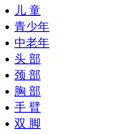
儿 童
青少年
中老年
头 部
颈 部
胸 部
手 臂
双 脚