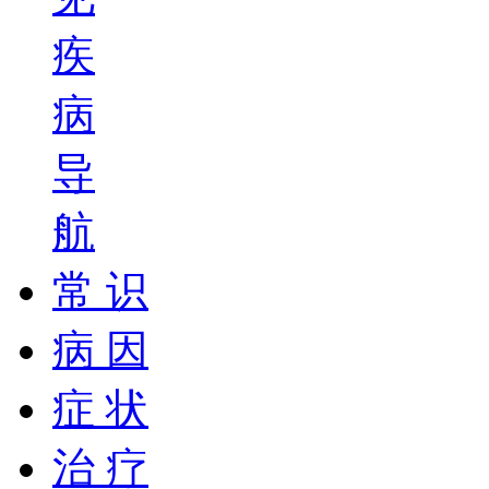
疾
病
导
航
常 识
病 因
症 状
治 疗