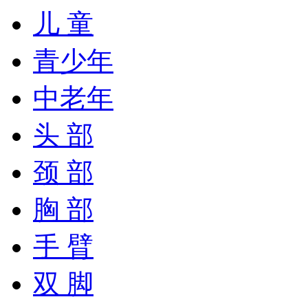
儿 童
青少年
中老年
头 部
颈 部
胸 部
手 臂
双 脚