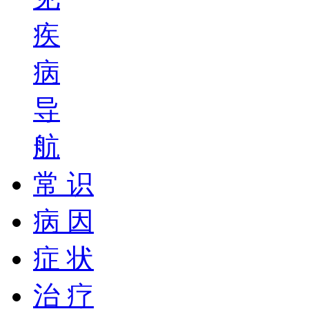
疾
病
导
航
常 识
病 因
症 状
治 疗