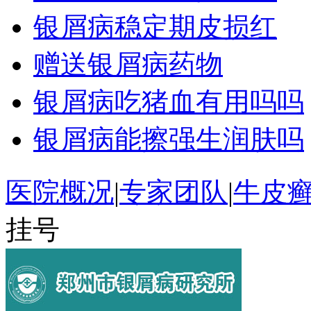
银屑病稳定期皮损红
赠送银屑病药物
银屑病吃猪血有用吗吗
银屑病能擦强生润肤吗
医院概况
|
专家团队
|
牛皮
挂号