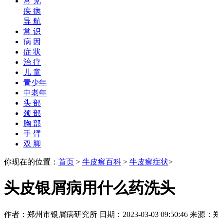
常 见
疾 病
导 航
常 识
病 因
症 状
治 疗
儿 童
青少年
中老年
头 部
颈 部
胸 部
手 臂
双 脚
你现在的位置：
首页
>
牛皮癣百科
>
牛皮癣症状
>
头皮银屑病用什么药洗头
作者：郑州市银屑病研究所 日期：2023-03-03 09:50:46 