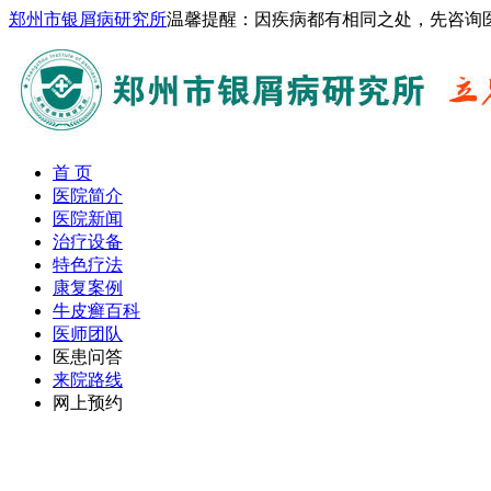
郑州市银屑病研究所
温馨提醒：因疾病都有相同之处，先咨询
首 页
医院简介
医院新闻
治疗设备
特色疗法
康复案例
牛皮癣百科
医师团队
医患问答
来院路线
网上预约