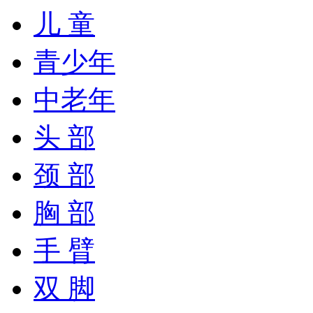
儿 童
青少年
中老年
头 部
颈 部
胸 部
手 臂
双 脚