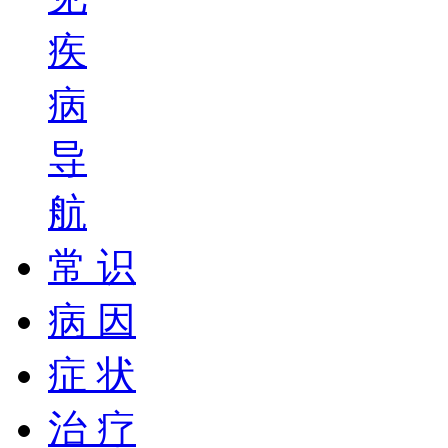
疾
病
导
航
常 识
病 因
症 状
治 疗