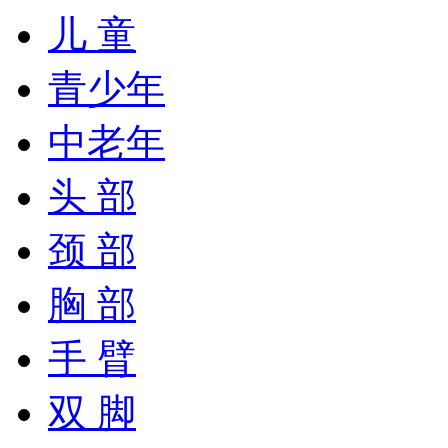
儿 童
青少年
中老年
头 部
颈 部
胸 部
手 臂
双 脚