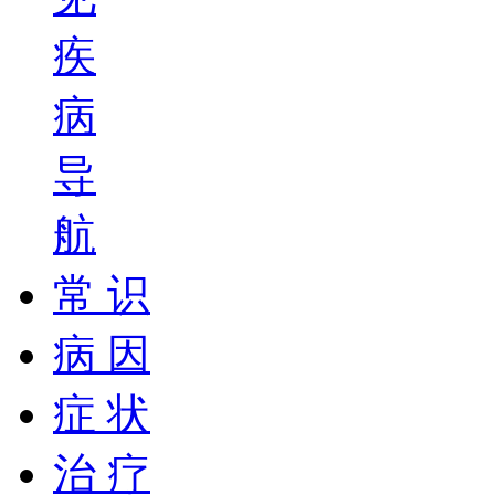
疾
病
导
航
常 识
病 因
症 状
治 疗