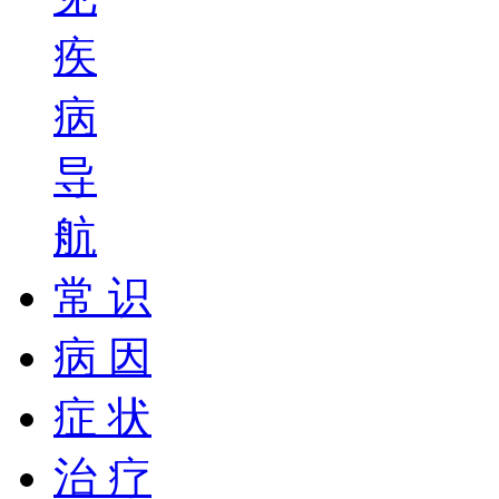
疾
病
导
航
常 识
病 因
症 状
治 疗