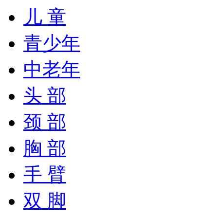
儿 童
青少年
中老年
头 部
颈 部
胸 部
手 臂
双 脚