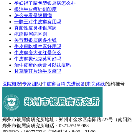
孕妇得了脓包型银屑病怎么办
根治牛皮癣针剂印度
怎么去看是银屑病
一肤王对牛皮癣有用吗
真菌性皮炎和银屑病
疱疹银屑病区别
关节型银屑病多少钱
牛皮癣吃维生素好用吗
牛皮癣变大变红是怎么
牛皮癣搽他克莫司好吗
治牛皮癣的药膏可以祛痘吗
甘草酸苷片治牛皮癣吗
医院概况
|
专家团队
|
牛皮癣百科
|
先进设备
|
来院路线
|
预约挂号
郑州市银屑病研究所地址：郑州市金水区南阳路227号（南阳
郑州市银屑病研究所电话：0371-55159988
咨询QQ：1607779341 门诊时间：8:00—21:00