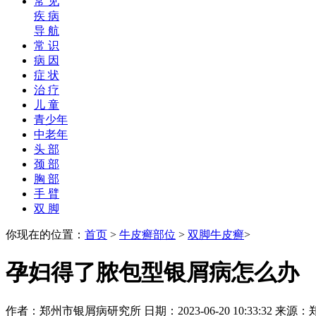
常 见
疾 病
导 航
常 识
病 因
症 状
治 疗
儿 童
青少年
中老年
头 部
颈 部
胸 部
手 臂
双 脚
你现在的位置：
首页
>
牛皮癣部位
>
双脚牛皮癣
>
孕妇得了脓包型银屑病怎么办
作者：郑州市银屑病研究所 日期：2023-06-20 10:33:32 