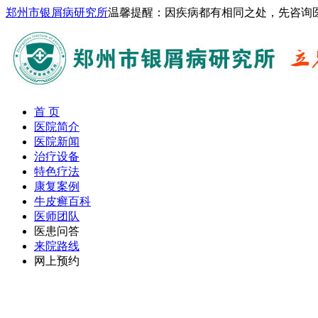
郑州市银屑病研究所
温馨提醒：因疾病都有相同之处，先咨询
首 页
医院简介
医院新闻
治疗设备
特色疗法
康复案例
牛皮癣百科
医师团队
医患问答
来院路线
网上预约