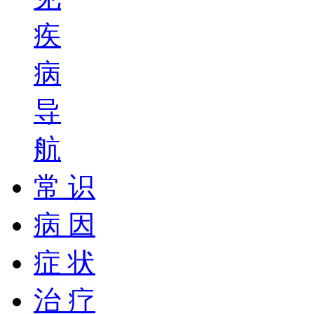
疾
病
导
航
常 识
病 因
症 状
治 疗