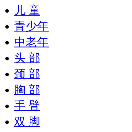
儿 童
青少年
中老年
头 部
颈 部
胸 部
手 臂
双 脚