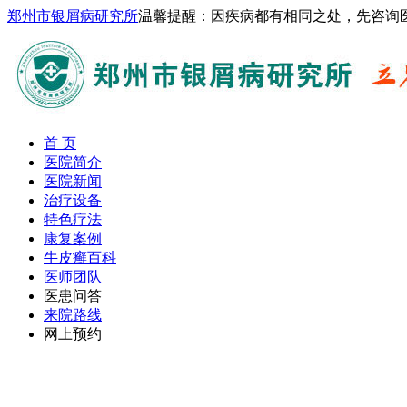
郑州市银屑病研究所
温馨提醒：因疾病都有相同之处，先咨询
首 页
医院简介
医院新闻
治疗设备
特色疗法
康复案例
牛皮癣百科
医师团队
医患问答
来院路线
网上预约