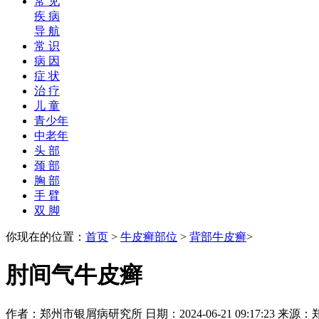
常 见
疾 病
导 航
常 识
病 因
症 状
治 疗
儿 童
青少年
中老年
头 部
颈 部
胸 部
手 臂
双 脚
你现在的位置：
首页
>
牛皮癣部位
>
背部牛皮癣
>
肘间气牛皮癣
作者：郑州市银屑病研究所 日期：2024-06-21 09:17:23 