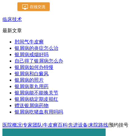
临床技术
最新文章
肘间气牛皮癣
银屑病的炎症怎么治
银屑病戒烟好吗
自己得了银屑病怎么办
银屑病如何办特慢
银屑病和白癜风
银屑病的照片
银屑病睾丸用药
银屑病能不能换关节
银屑病稳定期皮损红
赠送银屑病药物
银屑病吃猪血有用吗吗
医院概况
|
专家团队
|
牛皮癣百科
|
先进设备
|
来院路线
|
预约挂号