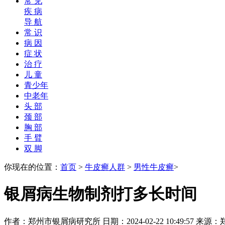
常 见
疾 病
导 航
常 识
病 因
症 状
治 疗
儿 童
青少年
中老年
头 部
颈 部
胸 部
手 臂
双 脚
你现在的位置：
首页
>
牛皮癣人群
>
男性牛皮癣
>
银屑病生物制剂打多长时间
作者：郑州市银屑病研究所 日期：2024-02-22 10:49:57 