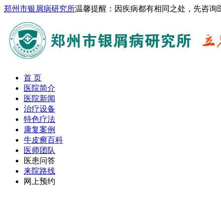
郑州市银屑病研究所
温馨提醒：因疾病都有相同之处，先咨询
首 页
医院简介
医院新闻
治疗设备
特色疗法
康复案例
牛皮癣百科
医师团队
医患问答
来院路线
网上预约