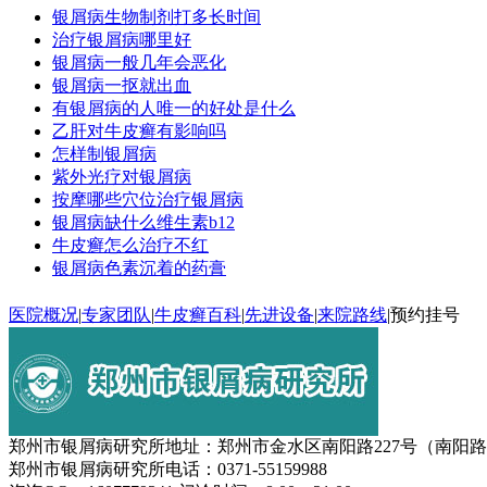
银屑病生物制剂打多长时间
治疗银屑病哪里好
银屑病一般几年会恶化
银屑病一抠就出血
有银屑病的人唯一的好处是什么
乙肝对牛皮癣有影响吗
怎样制银屑病
紫外光疗对银屑病
按摩哪些穴位治疗银屑病
银屑病缺什么维生素b12
牛皮癣怎么治疗不红
银屑病色素沉着的药膏
医院概况
|
专家团队
|
牛皮癣百科
|
先进设备
|
来院路线
|
预约挂号
郑州市银屑病研究所地址：郑州市金水区南阳路227号（南阳
郑州市银屑病研究所电话：0371-55159988