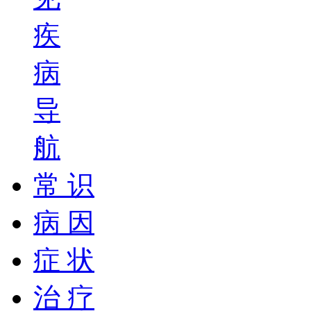
疾
病
导
航
常 识
病 因
症 状
治 疗