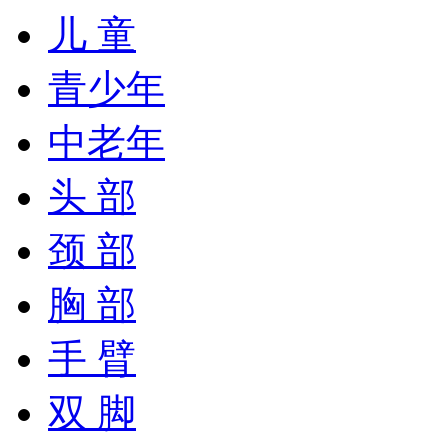
儿 童
青少年
中老年
头 部
颈 部
胸 部
手 臂
双 脚