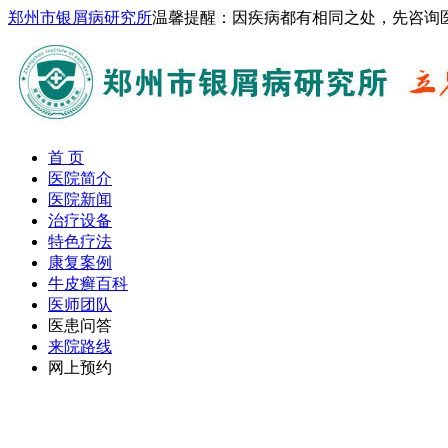
郑州市银屑病研究所
温馨提醒：因疾病都有相同之处，先咨询
首 页
医院简介
医院新闻
治疗设备
特色疗法
康复案例
牛皮癣百科
医师团队
医患问答
来院路线
网上预约