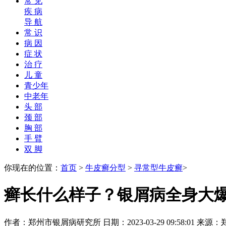
常 见
疾 病
导 航
常 识
病 因
症 状
治 疗
儿 童
青少年
中老年
头 部
颈 部
胸 部
手 臂
双 脚
你现在的位置：
首页
>
牛皮癣分型
>
寻常型牛皮癣
>
癣长什么样子？银屑病全身大
作者：郑州市银屑病研究所 日期：2023-03-29 09:58:01 