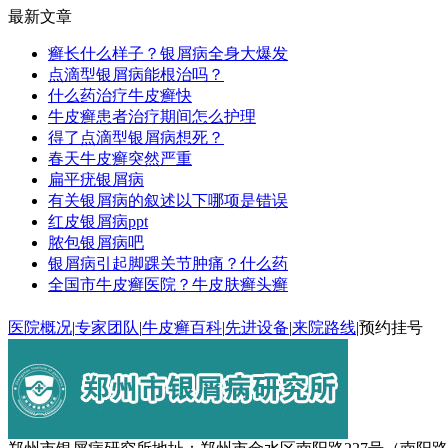
最新文章
癣长什么样子？银屑病全身大爆发
点滴型银屑病能根治吗？
什么药治疗牛皮癣快
牛皮癣患者治疗期间怎么护理
得了点滴型银屑病想死？
春天牛皮癣突然严重
扁平疣银屑病
有关银屑病的叙述以下哪项是错误
红皮银屑病ppt
脓包银屑病吧
银屑病引起脚踝关节肿痛？什么药
全国市牛皮癣医院？牛皮肤癣头癣
医院概况
|
专家团队
|
牛皮癣百科
|
先进设备
|
来院路线
|
预约挂号