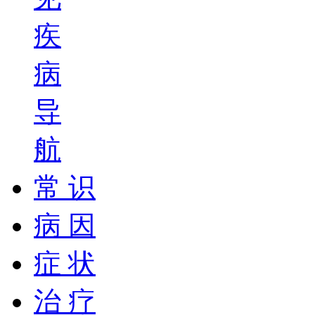
疾
病
导
航
常 识
病 因
症 状
治 疗