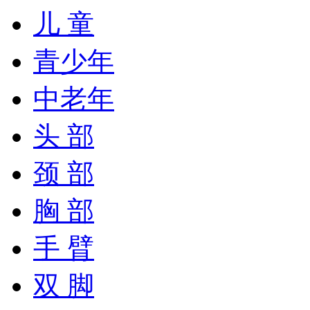
儿 童
青少年
中老年
头 部
颈 部
胸 部
手 臂
双 脚