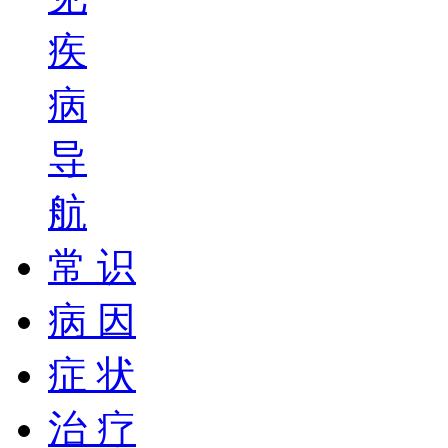
疾
病
导
航
常 识
病 因
症 状
治 疗