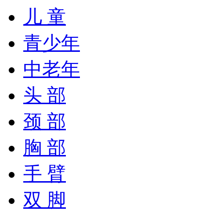
儿 童
青少年
中老年
头 部
颈 部
胸 部
手 臂
双 脚