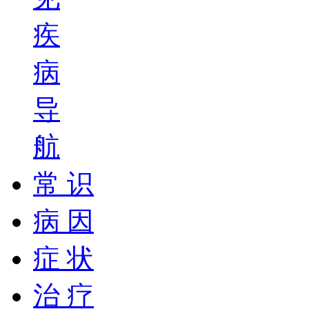
疾
病
导
航
常 识
病 因
症 状
治 疗