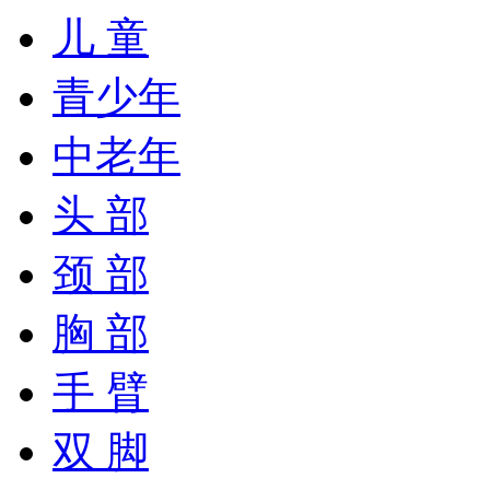
儿 童
青少年
中老年
头 部
颈 部
胸 部
手 臂
双 脚